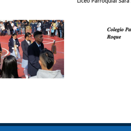
Liceo Parroquial Sara
𝑪𝒐𝒍𝒆𝒈𝒊𝒐 𝑷𝒂
𝑹𝒐𝒒𝒖𝒆