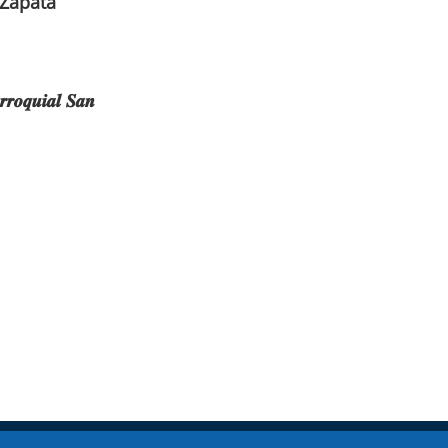
 Zapata
𝒓𝒓𝒐𝒒𝒖𝒊𝒂𝒍 𝑺𝒂𝒏