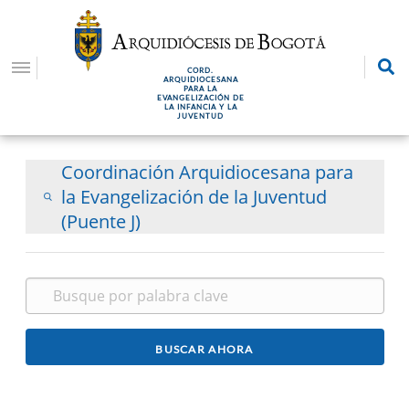
Pasar
al
contenido
CORD.
principal
ARQUIDIOCESANA
PARA LA
EVANGELIZACIÓN DE
LA INFANCIA Y LA
JUVENTUD
Coordinación Arquidiocesana para
la Evangelización de la Juventud
(Puente J)