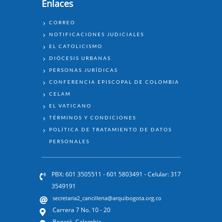
Enlaces
ENLACES
CORREO
NOTIFICACIONES JUDICIALES
EL CATOLICISMO
DIÓCESIS URBANAS
PERSONAS JURÍDICAS
CONFERENCIA EPISCOPAL DE COLOMBIA
CELAM
EL VATICANO
TÉRMINOS Y CONDICIONES
POLÍTICA DE TRATAMIENTO DE DATOS
PERSONALES
PBX: 601 3505511 - 601 5803491 - Celular: 317
3549191
secretaria2_cancilleria@arquibogota.org.co
Carrera 7 No. 10 - 20
Bogotá, Colombia