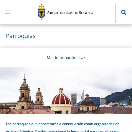
Pasar
al
contenido
principal
Parroquias
Mas información
Las parroquias que encontrarás a continuación están organizadas en
orden alfabético. Puedes seleccionar la letra inicial para ver el listado